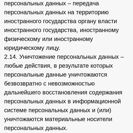
субъектов персональных данных и их
законных представителей в соответствии с
требованиями Закона о персональных
данных;
– сообщать в уполномоченный орган по
защите прав субъектов персональных
данных по запросу этого органа
необходимую информацию в течение 30
дней с даты получения такого запроса;
– публиковать или иным образом
обеспечивать неограниченный доступ к
настоящей Политике в отношении
обработки персональных данных;
– принимать правовые, организационные и
технические меры для защиты
персональных данных от неправомерного
или случайного доступа к ним, уничтожения,
изменения, блокирования, копирования,
предоставления, распространения
персональных данных, а также от иных
неправомерных действий в отношении