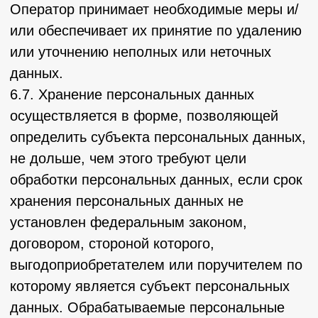
законом.
10. Порядок сбора, хранения, передачи и
других видов обработки персональных
данных
Безопасность персональных данных,
которые обрабатываются Оператором,
обеспечивается путем реализации
правовых, организационных и технических
мер, необходимых для выполнения в
полном объеме требований действующего
законодательства в области защиты
персональных данных.
10.1. Оператор обеспечивает сохранность
персональных данных и принимает все
возможные меры, исключающие доступ к
персональным данным неуполномоченных
лиц.
10.2. Персональные данные Пользователя
никогда, ни при каких условиях не будут
переданы третьим лицам, за исключением
случаев, связанных с исполнением