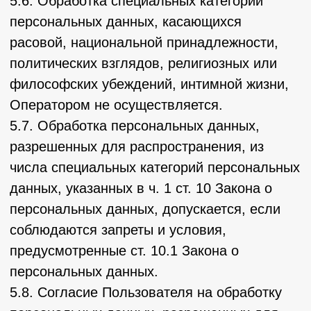
этих целей, если иное не предусмотрено
федеральным законом.
7. Цели обработки персональных данных
7.1. Цель обработки персональных данных
Пользователя:
– информирование Пользователя
посредством отправки электронных писем;
– заключение, исполнение и прекращение
гражданско-правовых договоров;
– предоставление доступа Пользователю к
сервисам, информации и/или материалам,
содержащимся на веб-сайте
https://kergenez.tilda.ws/.
7.2. Также Оператор имеет право
направлять Пользователю уведомления о
новых продуктах и услугах, специальных
предложениях и различных событиях.
Пользователь всегда может отказаться от
получения информационных сообщений,
направив Оператору письмо на адрес
электронной почты info-kerzhenec@mail.ru с