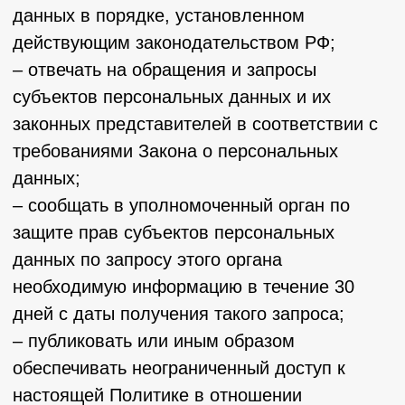
– на отзыв согласия на обработку
персональных данных;
– обжаловать в уполномоченный орган по
защите прав субъектов персональных
данных или в судебном порядке
неправомерные действия или бездействие
Оператора при обработке его персональных
данных;
– на осуществление иных прав,
предусмотренных законодательством РФ.
4.2. Субъекты персональных данных
обязаны:
– предоставлять Оператору достоверные
данные о себе;
– сообщать Оператору об уточнении
(обновлении, изменении) своих
персональных данных.
4.3. Лица, передавшие Оператору
недостоверные сведения о себе, либо
сведения о другом субъекте персональных
данных без согласия последнего, несут