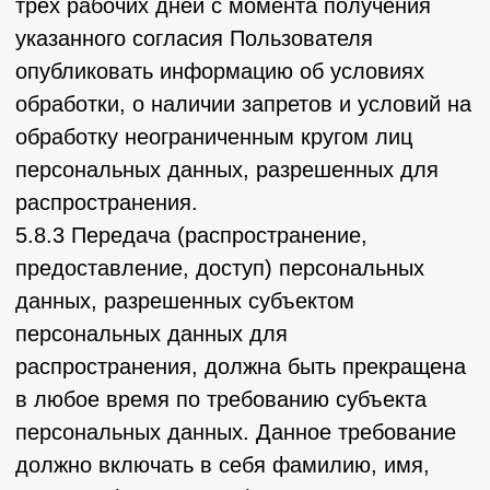
Федеральный закон "Об информации,
информационных технологиях и о защите
информации" от 27.07.2006 N 149-ФЗ
;
– уставные документы Оператора;
– договоры, заключаемые между
оператором и субъектом персональных
данных;
– федеральные законы, иные нормативно-
правовые акты в сфере защиты
персональных данных;
– согласия Пользователей на обработку их
персональных данных, на обработку
персональных данных, разрешенных для
распространения.
8.2. Оператор обрабатывает персональные
данные Пользователя только в случае их
заполнения и/или отправки Пользователем
самостоятельно через специальные формы,
расположенные на сайте
https://kergenez.tilda.ws/ или направленные
Оператору посредством электронной почты.