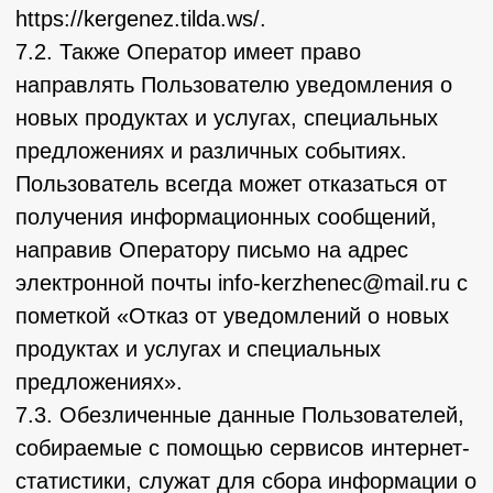
персональных данных, направив Оператору
уведомление посредством электронной
почты на электронный адрес Оператора
info-kerzhenec@mail.ru с пометкой «Отзыв
согласия на обработку персональных
данных».
10.5. Вся информация, которая собирается
сторонними сервисами, в том числе
платежными системами, средствами связи
и другими поставщиками услуг, хранится и
обрабатывается указанными лицами
(Операторами) в соответствии с их
Пользовательским соглашением и
Политикой конфиденциальности. Субъект
персональных данных и/или Пользователь
обязан самостоятельно своевременно
ознакомиться с указанными документами.
Оператор не несет ответственность за
действия третьих лиц, в том числе
указанных в настоящем пункте поставщиков
услуг.