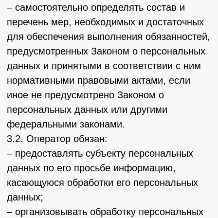
данные, относящиеся к другим субъектам
персональных данных, за исключением
случаев, когда имеются законные основания
для раскрытия таких персональных данных.
Перечень информации и порядок ее
получения установлен Законом о
персональных данных;
– требовать от оператора уточнения его
персональных данных, их блокирования или
уничтожения в случае, если персональные
данные являются неполными,
устаревшими, неточными, незаконно
полученными или не являются
необходимыми для заявленной цели
обработки, а также принимать
предусмотренные законом меры по защите
своих прав;
– выдвигать условие предварительного
согласия при обработке персональных
данных в целях продвижения на рынке
товаров, работ и услуг;