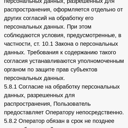
пометкой «Отказ от уведомлений о новых
продуктах и услугах и специальных
предложениях».
7.3. Обезличенные данные Пользователей,
собираемые с помощью сервисов интернет-
статистики, служат для сбора информации о
действиях Пользователей на сайте,
улучшения качества сайта и его
содержания.
8. Правовые основания обработки
персональных данных
8.1. Правовыми основаниями обработки
персональных данных Оператором
являются:
–
перечислите нормативно-правовые
акты, регулирующие отношения,
связанные с вашей деятельностью,
например, если ваша деятельность
связана с информационными
технологиями, в частности с созданием
сайтов, то здесь можно указать