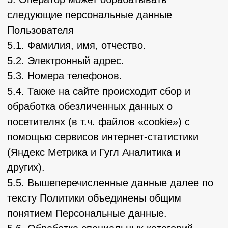
данных, их достаточность, а в необходимых
случаях и актуальность по отношению к
целям обработки персональных данных.
Оператор принимает необходимые меры и/
или обеспечивает их принятие по удалению
или уточнению неполных или неточных
данных.
6.7. Хранение персональных данных
осуществляется в форме, позволяющей
определить субъекта персональных данных,
не дольше, чем этого требуют цели
обработки персональных данных, если срок
хранения персональных данных не
установлен федеральным законом,
договором, стороной которого,
выгодоприобретателем или поручителем по
которому является субъект персональных
данных. Обрабатываемые персональные
данные уничтожаются либо обезличиваются
по достижении целей обработки или в
случае утраты необходимости в достижении