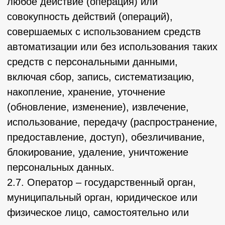
информация, относящаяся прямо или
косвенно к определенному или
определяемому Пользователю веб-сайта
https://kergenez.tilda.ws/.
2.9. Персональные данные, разрешенные
субъектом персональных данных для
распространения, - персональные данные,
доступ неограниченного круга лиц к которым
предоставлен субъектом персональных
данных путем дачи согласия на обработку
персональных данных, разрешенных
субъектом персональных данных для
распространения в порядке,
предусмотренном Законом о персональных
данных (далее - персональные данные,
разрешенные для распространения).
2.10. Пользователь – любой посетитель веб-
сайта https://kergenez.tilda.ws/.
2.11. Предоставление персональных данных
– действия, направленные на раскрытие
персональных данных определенному лицу