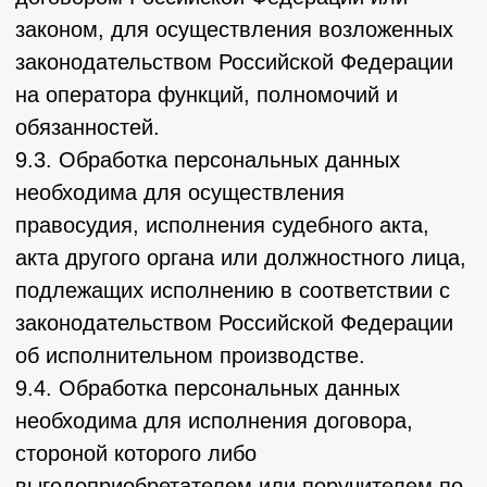
kerzhenec@mail.ru.
14.2. В данном документе будут отражены
любые изменения политики обработки
персональных данных Оператором.
Политика действует бессрочно до замены
ее новой версией.
14.3. Актуальная версия Политики в
свободном доступе расположена в сети
Интернет по адресу
https://kergenez.tilda.ws/politics.