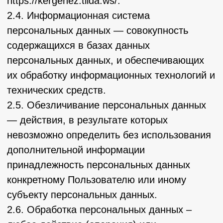
автоматизации или без использования таких
средств с персональными данными,
включая сбор, запись, систематизацию,
накопление, хранение, уточнение
(обновление, изменение), извлечение,
использование, передачу (распространение,
предоставление, доступ), обезличивание,
блокирование, удаление, уничтожение
персональных данных.
2.7. Оператор – государственный орган,
муниципальный орган, юридическое или
физическое лицо, самостоятельно или
совместно с другими лицами организующие
и (или) осуществляющие обработку
персональных данных, а также
определяющие цели обработки
персональных данных, состав
персональных данных, подлежащих
обработке, действия (операции),
совершаемые с персональными данными.
2.8. Персональные данные – любая