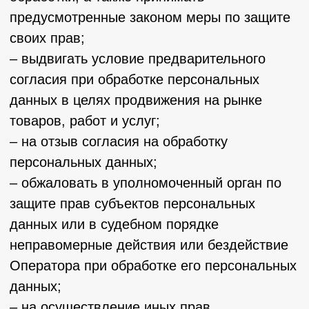
отчество (при наличии), контактную
информацию (номер телефона, адрес
электронной почты или почтовый адрес)
субъекта персональных данных, а также
перечень персональных данных, обработка
которых подлежит прекращению. Указанные
в данном требовании персональные данные
могут обрабатываться только Оператором,
которому оно направлено.
5.8.4 Согласие на обработку персональных
данных, разрешенных для
распространения, прекращает свое
действие с момента поступления Оператору
требования, указанного в п. 5.8.3 настоящей
Политики в отношении обработки
персональных данных.
6. Принципы обработки персональных
данных
6.1. Обработка персональных данных
осуществляется на законной и
справедливой основе.