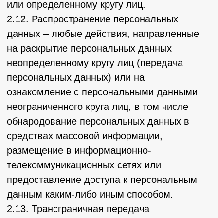
персональных данных при наличии
оснований, указанных в Законе о
персональных данных;
– самостоятельно определять состав и
перечень мер, необходимых и достаточных
для обеспечения выполнения обязанностей,
предусмотренных Законом о персональных
данных и принятыми в соответствии с ним
нормативными правовыми актами, если
иное не предусмотрено Законом о
персональных данных или другими
федеральными законами.
3.2. Оператор обязан:
– предоставлять субъекту персональных
данных по его просьбе информацию,
касающуюся обработки его персональных
данных;
– организовывать обработку персональных
данных в порядке, установленном
действующим законодательством РФ;
– отвечать на обращения и запросы