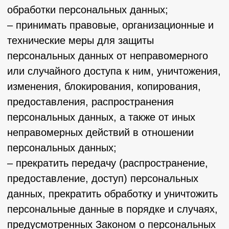
ответственность в соответствии с
законодательством РФ.
5. Оператор может обрабатывать
следующие персональные данные
Пользователя
5.1. Фамилия, имя, отчество.
5.2. Электронный адрес.
5.3. Номера телефонов.
5.4. Также на сайте происходит сбор и
обработка обезличенных данных о
посетителях (в т.ч. файлов «cookie») с
помощью сервисов интернет-статистики
(Яндекс Метрика и Гугл Аналитика и
других).
5.5. Вышеперечисленные данные далее по
тексту Политики объединены общим
понятием Персональные данные.
5.6. Обработка специальных категорий
персональных данных, касающихся
расовой, национальной принадлежности,