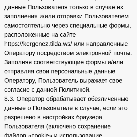
данных.
11.2. Оператор осуществляет
автоматизированную обработку
персональных данных с получением и/или
передачей полученной информации по
информационно-телекоммуникационным
сетям или без таковой.
12. Трансграничная передача персональных
данных
12.1. Оператор до начала осуществления
трансграничной передачи персональных
данных обязан убедиться в том, что
иностранным государством, на территорию
которого предполагается осуществлять
передачу персональных данных,
обеспечивается надежная защита прав
субъектов персональных данных.
12.2. Трансграничная передача
персональных данных на территории
иностранных государств, не отвечающих
вышеуказанным требованиям, может