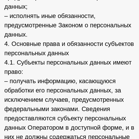
политических взглядов, религиозных или
философских убеждений, интимной жизни,
Оператором не осуществляется.
5.7. Обработка персональных данных,
разрешенных для распространения, из
числа специальных категорий персональных
данных, указанных в ч. 1 ст. 10 Закона о
персональных данных, допускается, если
соблюдаются запреты и условия,
предусмотренные ст. 10.1 Закона о
персональных данных.
5.8. Согласие Пользователя на обработку
персональных данных, разрешенных для
распространения, оформляется отдельно от
других согласий на обработку его
персональных данных. При этом
соблюдаются условия, предусмотренные, в
частности, ст. 10.1 Закона о персональных
данных. Требования к содержанию такого
согласия устанавливаются уполномоченным
органом по защите прав субъектов