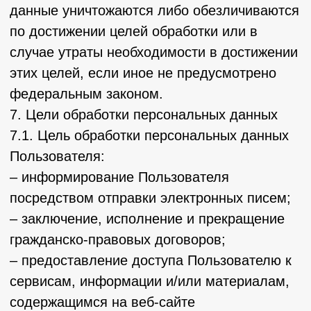
действующего законодательства либо в
случае, если субъектом персональных
данных дано согласие Оператору на
передачу данных третьему лицу для
исполнения обязательств по гражданско-
правовому договору.
10.3. В случае выявления неточностей в
персональных данных, Пользователь может
актуализировать их самостоятельно, путем
направления Оператору уведомление на
адрес электронной почты Оператора info-
kerzhenec@mail.ru с пометкой
«Актуализация персональных данных».
10.4. Срок обработки персональных данных
определяется достижением целей, для
которых были собраны персональные
данные, если иной срок не предусмотрен
договором или действующим
законодательством.
Пользователь может в любой момент
отозвать свое согласие на обработку